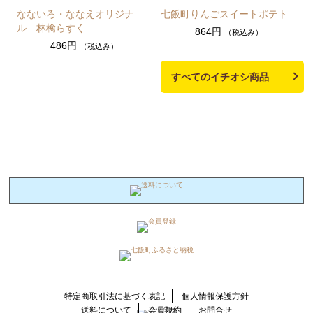
なないろ・ななえオリジナ
七飯町りんごスイートポテト
ル 林檎らすく
864円
（税込み）
486円
（税込み）
すべてのイチオシ商品
特定商取引法に基づく表記
個人情報保護方針
送料について
会員規約
お問合せ