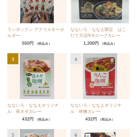
ランポックン アクリルキーホ
なないろ・ななえ限定 はこ
ルダー
だて大沼牛®スープカレー
550円
1,200円
（税込み）
（税込み）
3
4
なないろ・ななえオリジナ
なないろ・ななえオリジナ
ル 長ネギカレー
ル 林檎カレー
432円
432円
（税込み）
（税込み）
5
6