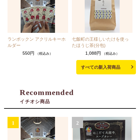
ランポックン アクリルキーホ
七飯町の王様しいたけを使っ
ルダー
たほうじ茶(分包)
550円
1,088円
（税込み）
（税込み）
すべての新入荷商品
Recommended
イチオシ商品
1
2