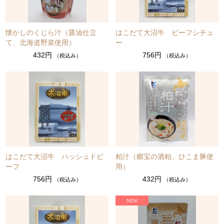
懐かしのくじら汁（醤油仕立
はこだて大沼牛 ビーフシチュ
て、北海道野菜使用）
ー
432円
756円
（税込み）
（税込み）
はこだて大沼牛 ハッシュドビ
粕汁（郷宝の酒粕、ひこま豚使
ーフ
用）
756円
432円
（税込み）
（税込み）