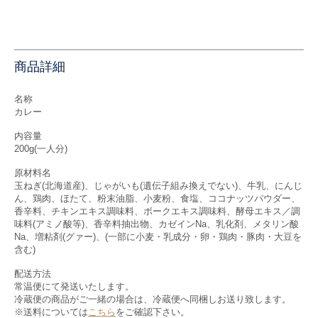
商品詳細
名称
カレー
内容量
200g(一人分)
原材料名
玉ねぎ(北海道産)、じゃがいも(遺伝子組み換えでない)、牛乳、にんじ
ん、鶏肉、ほたて、粉末油脂、小麦粉、食塩、ココナッツパウダー、
香辛料、チキンエキス調味料、ボークエキス調味料、酵母エキス／調
味料(アミノ酸等)、香辛料抽出物、カゼインNa、乳化剤、メタリン酸
Na、増粘剤(グァー)、(一部に小麦・乳成分・卵・鶏肉・豚肉・大豆を
含む)
配送方法
常温便にて発送いたします。
冷蔵便の商品がご一緒の場合は、冷蔵便へ同梱しお送り致します。
※送料については
こちら
をご確認下さい。