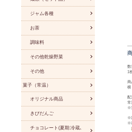
ジャム各種
お茶
調味料
その他乾燥野菜
数
その他
1
商
菓子（常温）
横
配
オリジナル商品
常
※
きびだんご
※
※
チョコレート(夏期:冷蔵､