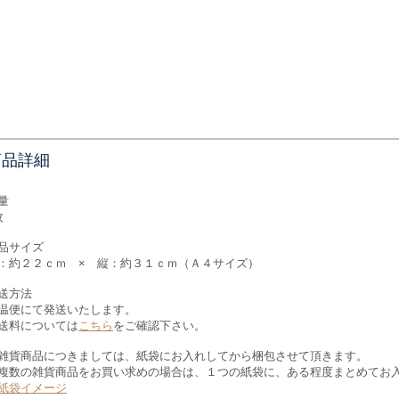
商品詳細
量
枚
品サイズ
：約２２ｃｍ × 縦：約３１ｃｍ（Ａ４サイズ）
送方法
温便にて発送いたします。
送料については
こちら
をご確認下さい。
雑貨商品につきましては、紙袋にお入れしてから梱包させて頂きます。
複数の雑貨商品をお買い求めの場合は、１つの紙袋に、ある程度まとめてお
紙袋イメージ