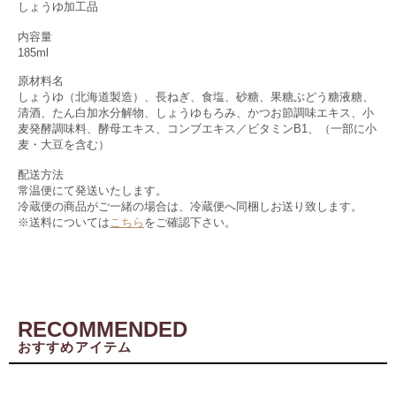
しょうゆ加工品
内容量
185ml
原材料名
しょうゆ（北海道製造）、長ねぎ、食塩、砂糖、果糖ぶどう糖液糖、
清酒、たん白加水分解物、しょうゆもろみ、かつお節調味エキス、小
麦発酵調味料、酵母エキス、コンブエキス／ビタミンB1、（一部に小
麦・大豆を含む）
配送方法
常温便にて発送いたします。
冷蔵便の商品がご一緒の場合は、冷蔵便へ同梱しお送り致します。
※送料については
こちら
をご確認下さい。
RECOMMENDED
おすすめアイテム