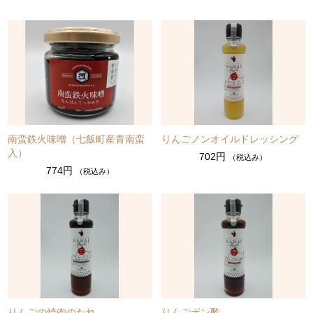
南蛮鉄火味噌（七飯町産青南蛮
りんごノンオイルドレッシング
入）
702円
（税込み）
774円
（税込み）
りんごの焼肉のたれ
りんごポン酢