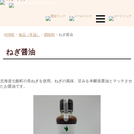
HOME
食品（常温）
調味料
ねぎ醤油
ねぎ醤油
北海道七飯町の長ねぎを使用。ねぎの風味、甘みを本醸造醤油とマッチさせ
たお醤油です。