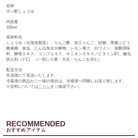
名称
ポン酢しょうゆ
内容量
185ml
原材料名
しょうゆ（北海道製造）、りんご酢、加工りんご、砂糖、果糖ぶどう
糖液糖、食塩、たん白加水分解物、レモン果汁、白ワイン、発酵調味
料、酵母エキス、コンブエキス、オニオンエキス／ビタミンB1、酸化
防止剤（V.C)、（一部に小麦・大豆・りんごを含む）
配送方法
常温便にて発送いたします。
冷蔵便の商品がご一緒の場合は、冷蔵便へ同梱しお送り致します。
※送料については
こちら
をご確認下さい。
RECOMMENDED
おすすめアイテム