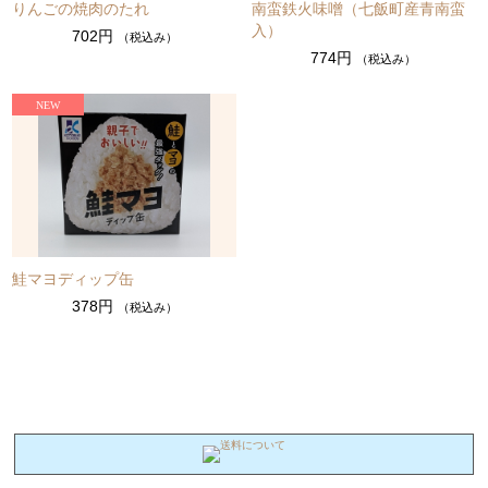
りんごの焼肉のたれ
南蛮鉄火味噌（七飯町産青南蛮
入）
702円
（税込み）
774円
（税込み）
鮭マヨディップ缶
378円
（税込み）